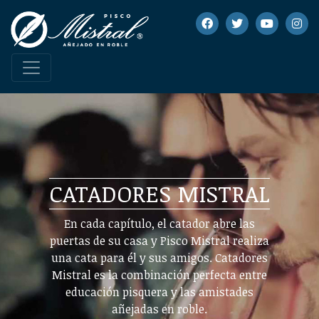
CATADORES MISTRAL
En cada capítulo, el catador abre las
puertas de su casa y Pisco Mistral realiza
una cata para él y sus amigos. Catadores
Mistral es la combinación perfecta entre
educación pisquera y las amistades
añejadas en roble.