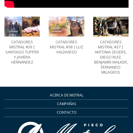
CATADORES
CATADORES
CATADORES
MISTRAL #39 |
MISTRAL #37 |
MISTRAL #38 | LUZ
SANTIAGO TUPPER
ANTONIA ZEGERS,
VALDIVIESO
Y JAVIERA
DIEGO RUIZ,
HERNÁNDEZ
BENJAMÍN WALKER,
FERNANDO
MILAGROS
ACERCA DE MISTRAL
CAMPAÑAS
CONTACTO