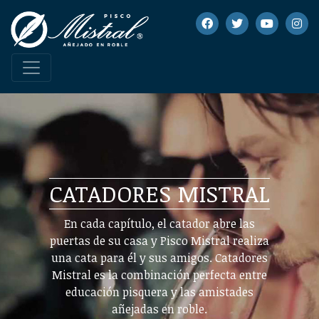
CATADORES MISTRAL
En cada capítulo, el catador abre las
puertas de su casa y Pisco Mistral realiza
una cata para él y sus amigos. Catadores
Mistral es la combinación perfecta entre
educación pisquera y las amistades
añejadas en roble.