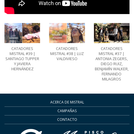
CATADORES
CATADORES
CATADORES
MISTRAL #39 |
MISTRAL #37 |
MISTRAL #38 | LUZ
SANTIAGO TUPPER
ANTONIA ZEGERS,
VALDIVIESO
Y JAVIERA
DIEGO RUIZ,
HERNÁNDEZ
BENJAMÍN WALKER,
FERNANDO
MILAGROS
ACERCA DE MISTRAL
CAMPAÑAS
CONTACTO