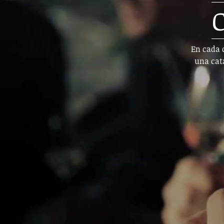
En cada c
una cat