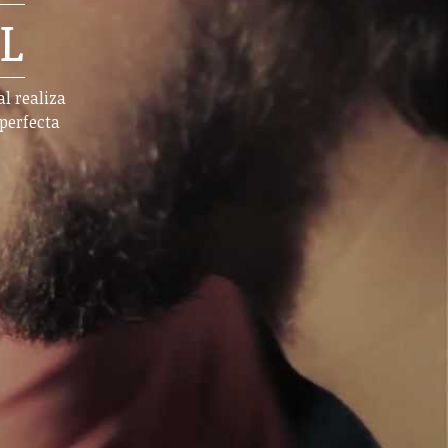
L
al realiza
perfecta